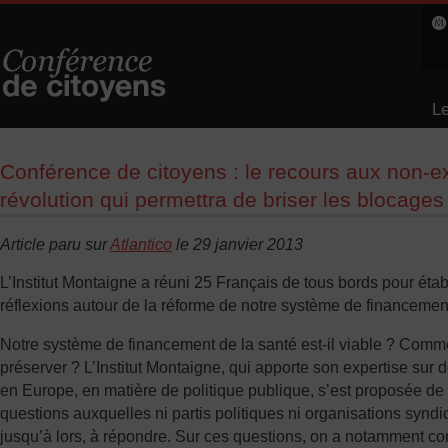
Le
L
Conférence de citoyens : le recours aux non-ex
révolution qui permettra de briser les blocages
Article paru sur
Atlantico
le 29 janvier 2013
L’Institut Montaigne a réuni 25 Français de tous bords pour étab
réflexions autour de la réforme de notre système de financement
Notre système de financement de la santé est-il viable ? Comme
préserver ? L’Institut Montaigne, qui apporte son expertise sur
en Europe, en matière de politique publique, s’est proposée de
questions auxquelles ni partis politiques ni organisations synd
jusqu’à lors, à répondre. Sur ces questions, on a notamment co