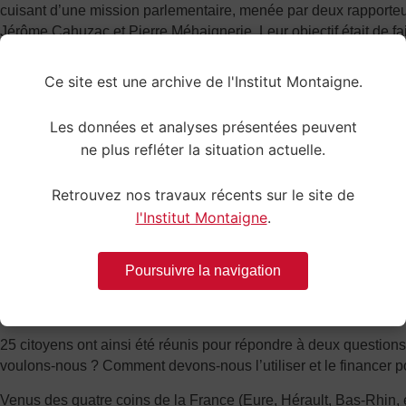
cuisant d’une mission parlementaire, menée par deux rapporteur
Jérôme Cahuzac et Pierre Méhaignerie. Leur objectif était de fair
et les aboutissants de la compétitivité de l’économie française a
sur les perspectives de notre protection sociale. Une fois de pl
Ce site est une archive de l'Institut Montaigne.
concertation, aucune solution n’a été trouvée. L’impasse dans 
trouvons dans ce débat sur le financement de la protection soc
Les données et analyses présentées peuvent
simple chez nos voisins de l’OCDE, a donc interpellé l’Institut 
ne plus refléter la situation actuelle.
enfin trouvé LA solution. L’idée, cette fois, est de faire appel au
Le concept :
Retrouvez nos travaux récents sur le site de
l'Institut Montaigne
.
Vieillissement de la population, progrès technologiques : les d
sociale sont amenées à augmenter, encore un peu plus, chaqu
problématiques touchent tous les Français, quel que soit leur â
Poursuivre la navigation
socio-professionnelle. C’est donc logiquement que l’Institut Mo
appel aux Français, dont l’avis pourrait faire avancer le débat.
25 citoyens ont ainsi été réunis pour répondre à deux question
voulons-nous ? Comment devons-nous l’utiliser et le financer pou
Venus des quatre coins de la France (Eure, Hérault, Bas-Rhin, 