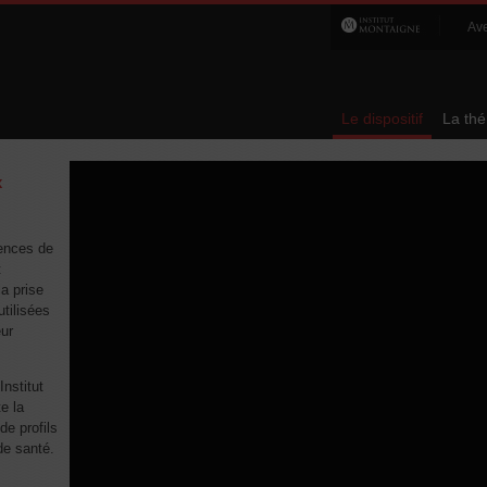
Ave
Le dispositif
La th
x
rences de
t
la prise
utilisées
eur
Institut
e la
de profils
de santé.