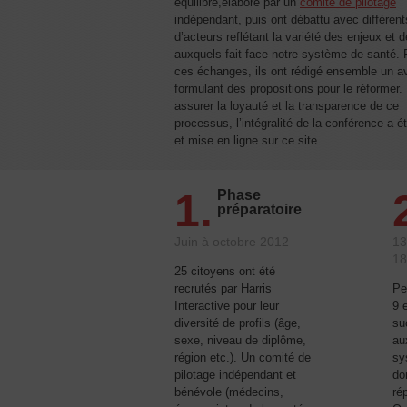
équilibré,élaboré par un
comité de pilotage
indépendant, puis ont débattu avec différen
d’acteurs reflétant la variété des enjeux et d
auxquels fait face notre système de santé. 
ces échanges, ils ont rédigé ensemble un a
formulant des propositions pour le réformer.
assurer la loyauté et la transparence de ce
processus, l’intégralité de la conférence a é
et mise en ligne sur ce site.
1.
Phase
préparatoire
Juin à octobre 2012
13
18
25 citoyens ont été
recrutés par Harris
Pe
Interactive pour leur
9 
diversité de profils (âge,
su
sexe, niveau de diplôme,
au
région etc.). Un comité de
sy
pilotage indépendant et
do
bénévole (médecins,
ré