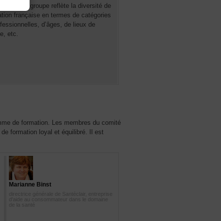
sition du groupe reflète la diversité de
ation française en termes de catégories
fessionnelles, d’âges, de lieux de
e, etc.
gramme de formation. Les membres du comité
 formation loyal et équilibré. Il est
lle Longerville
Marianne Binst
De Bergerac (Dordogne)
directrice générale de Santéclair, entreprise
d'aide au consommateur dans le domaine
de la santé
naire dans l'administration publique.