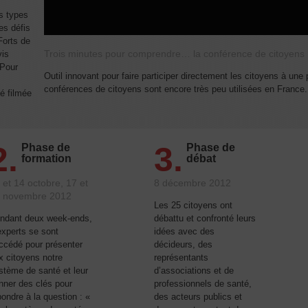
ts types
es défis
Forts de
Trois minutes pour comprendre… la conférence de citoyens
vis
 Pour
Outil innovant pour faire participer directement les citoyens à une p
conférences de citoyens sont encore très peu utilisées en France
té filmée
2.
3.
Phase de
Phase de
formation
débat
 et 14 octobre, 17 et
8 décembre 2012
 novembre 2012
Les 25 citoyens ont
ndant deux week-ends,
débattu et confronté leurs
experts se sont
idées avec des
ccédé pour présenter
décideurs, des
x citoyens notre
représentants
stème de santé et leur
d’associations et de
nner des clés pour
professionnels de santé,
pondre à la question : «
des acteurs publics et