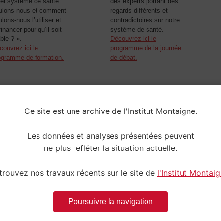
el système de santé
des experts portant des
ulons-nous et comment
regards différents et
ulons-nous l’utiliser et
contradictoires sur notre
financer pour qu’il soit
système de santé.
able ? ».
Découvrez ici le
couvrez ici le
programme de la journée
ogramme de formation.
de débat.
Ce site est une archive de l'Institut Montaigne.
Les 
Les données et analyses présentées peuvent
ne plus refléter la situation actuelle.
trouvez nos travaux récents sur le site de
l'Institut Montai
25 c
toute
Poursuivre la navigation