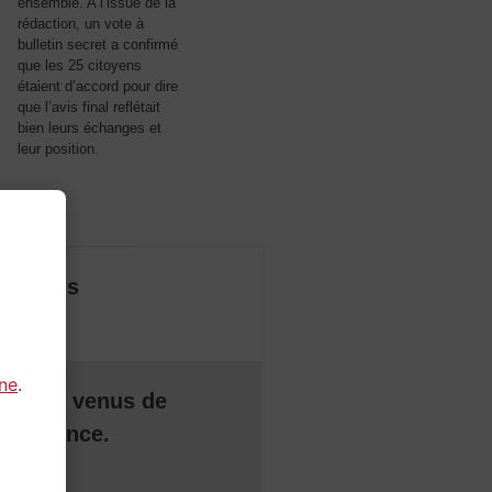
ensemble. A l’issue de la
rédaction, un vote à
bulletin secret a confirmé
que les 25 citoyens
étaient d’accord pour dire
que l’avis final reflétait
bien leurs échanges et
leur position.
citoyens
gne
.
itoyens venus de
 la France.