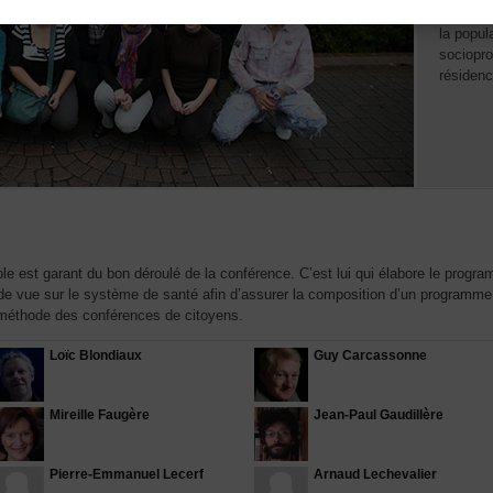
La compo
la popul
sociopro
résidenc
le est garant du bon déroulé de la conférence. C’est lui qui élabore le pro
 de vue sur le système de santé afin d’assurer la composition d’un programme de
 méthode des conférences de citoyens.
Mirei
Loïc Blondiaux
Guy Carcassonne
Mireille Faugère
Jean-Paul Gaudillère
42 ans - 
Fonction
Pierre-Emmanuel Lecerf
Arnaud Lechevalier