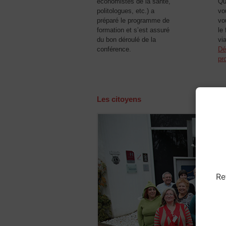
économistes de la santé,
Qu
politologues, etc.) a
vo
préparé le programme de
vo
formation et s’est assuré
le 
du bon déroulé de la
vi
conférence.
Dé
pr
Les citoyens
Re