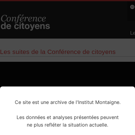
Le
L
Les suites de la Conférence de citoyens
Ce site est une archive de l'Institut Montaigne.
Les données et analyses présentées peuvent
ne plus refléter la situation actuelle.