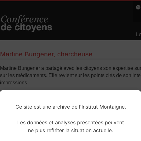
Le
L
Martine Bungener, chercheuse
Martine Bungener a partagé avec les citoyens son expertise sur
sur les médicaments. Elle revient sur les points clés de son inte
impressions.
Ce site est une archive de l'Institut Montaigne.
Les données et analyses présentées peuvent
ne plus refléter la situation actuelle.