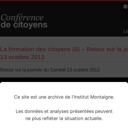
Le
L
La formation des citoyens (6) – Retour sur la 
13 octobre 2012
Retour sur la journée du Samedi 13 octobre 2012
Ce site est une archive de l'Institut Montaigne.
Les données et analyses présentées peuvent
ne plus refléter la situation actuelle.