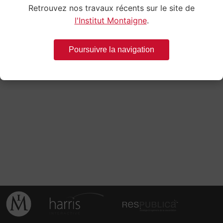
Retrouvez nos travaux récents sur le site de
l'Institut Montaigne
.
Poursuivre la navigation
6 – Retour sur la journée du Samedi 13 octobre…
par
institutm