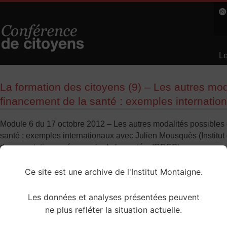
Le
L
La formation des citoyens (9) – Les autres mod
financement de la santé : exemples internatio
Module 6 du 17 octobre 2012 – Les autres modalités possibles
santé : exemples internationaux avec Julien Mousquès (Institut
documentation en économie de la santé – IRDES)
Ce site est une archive de l'Institut Montaigne.
Les données et analyses présentées peuvent
ne plus refléter la situation actuelle.